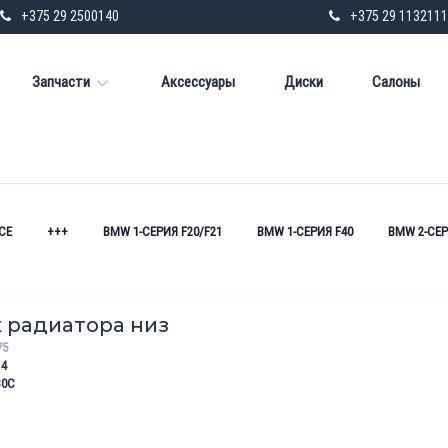
+375 29 2500140
+375 29 1132111
Запчасти
Аксессуары
Диски
Салоны
СЕ
+++
BMW 1-СЕРИЯ F20/F21
BMW 1-СЕРИЯ F40
BMW 2-СЕР
 радиатора низ
75
14
30C