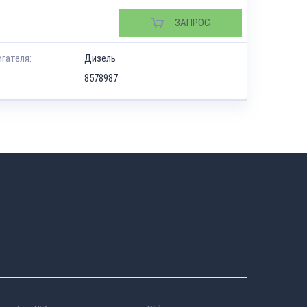
ЗАПРОС
игателя:
Дизель
8578987