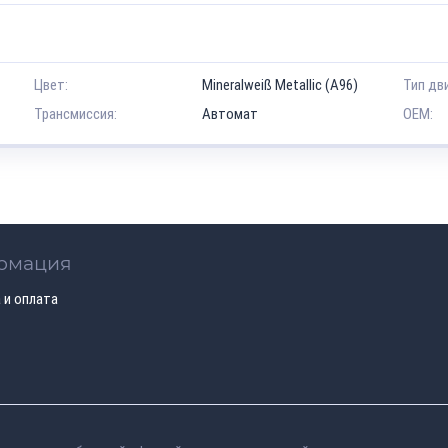
Цвет:
Mineralweiß Metallic (A96)
Тип дв
Трансмиссия:
Автомат
OEM:
рмация
 и оплата