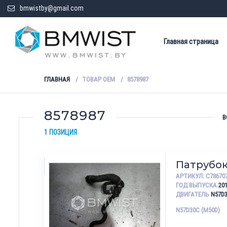
bmwistby@gmail.com
Главная страница
ГЛАВНАЯ
ТОВАР OEM
8578987
8578987
В
1 ПОЗИЦИЯ
Патрубок
АРТИКУЛ:
C78670
ГОД ВЫПУСКА
20
ДВИГАТЕЛЬ
N57D
N57D30C (M50D)