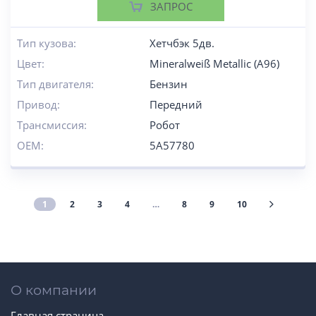
ЗАПРОС
Тип кузова:
Хетчбэк 5дв.
Цвет:
Mineralweiß Metallic (A96)
Тип двигателя:
Бензин
Привод:
Передний
Трансмиссия:
Робот
OEM:
5A57780
1
2
3
4
…
8
9
10
О компании
Главная страница