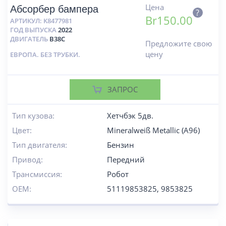
Цена
Абсорбер бампера
?
Br
150.00
АРТИКУЛ:
K8477981
ГОД ВЫПУСКА
2022
ДВИГАТЕЛЬ
B38C
Предложите свою
цену
ЕВРОПА. БЕЗ ТРУБКИ.
ЗАПРОС
Тип кузова:
Хетчбэк 5дв.
Цвет:
Mineralweiß Metallic (A96)
Тип двигателя:
Бензин
Привод:
Передний
Трансмиссия:
Робот
OEM:
51119853825, 9853825