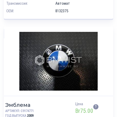
Трансмиссия:
Автомат
OEM:
8132375
Цена
Эмблема
?
Br
75.00
АРТИКУЛ:
C9174771
ГОД ВЫПУСКА
2009