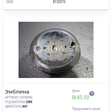
OEM:
8132375
Цена
Эмблема
?
Br
45.00
АРТИКУЛ:
C0752092
ГОД ВЫПУСКА
2009
ДВИГАТЕЛЬ
N47
Предложите свою