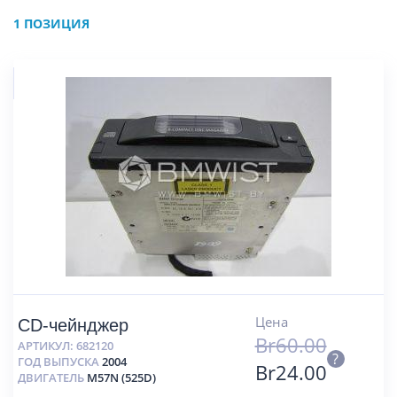
1 ПОЗИЦИЯ
Цена
CD-чейнджер
Br
60.00
АРТИКУЛ:
682120
?
ГОД ВЫПУСКА
2004
Br
24.00
ДВИГАТЕЛЬ
M57N (525D)