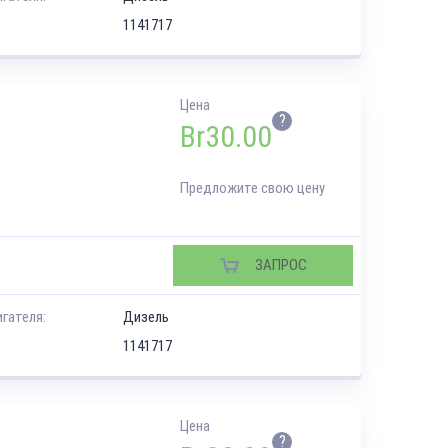
1141717
Цена
?
Br
30.00
Предложите свою цену
ЗАПРОС
игателя:
Дизель
1141717
Цена
?