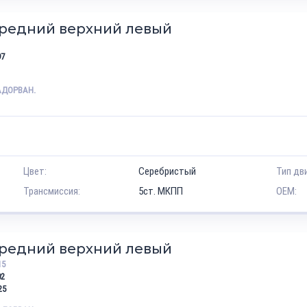
ередний верхний левый
3
97
АДОРВАН.
Цвет:
Серебристый
Тип дв
Трансмиссия:
5ст. МКПП
OEM:
ередний верхний левый
15
02
25