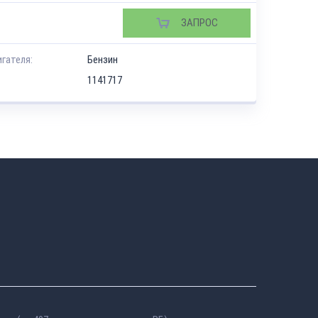
ЗАПРОС
игателя:
Бензин
1141717