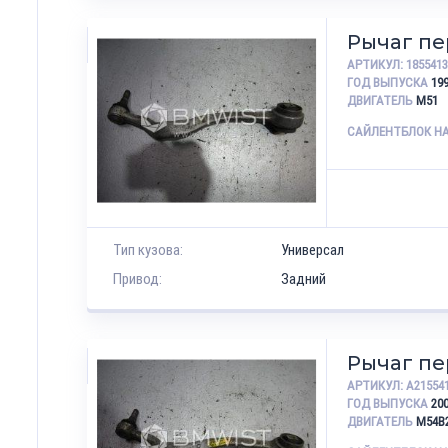
Рычаг п
АРТИКУЛ:
185541
ГОД ВЫПУСКА
19
ДВИГАТЕЛЬ
M51
САЙЛЕНТБЛОК Н
Тип кузова:
Универсал
Привод:
Задний
Рычаг п
АРТИКУЛ:
A21554
ГОД ВЫПУСКА
20
ДВИГАТЕЛЬ
M54B