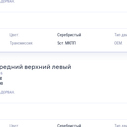
АДОРВАН.
Цвет:
Серебристый
Тип дв
Трансмиссия:
5ст. МКПП
OEM:
ередний верхний левый
16
02
30
АДОРВАН.
Цвет:
Серебристый
Тип дв