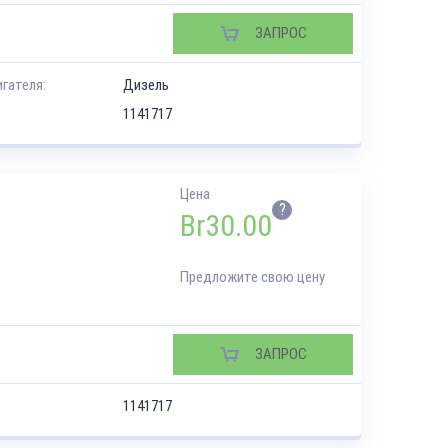
ЗАПРОС
игателя:
Дизель
1141717
Цена
?
Br
30.00
Предложите свою цену
ЗАПРОС
1141717