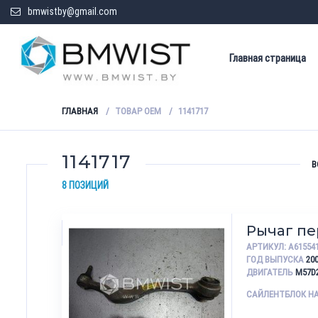
bmwistby@gmail.com
Главная страница
ГЛАВНАЯ
ТОВАР OEM
1141717
1141717
В
8 ПОЗИЦИЙ
Рычаг п
АРТИКУЛ:
A61554
ГОД ВЫПУСКА
20
ДВИГАТЕЛЬ
M57D
САЙЛЕНТБЛОК Н