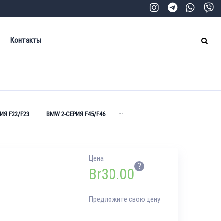
Контакты
...
ИЯ F22/F23
BMW 2-СЕРИЯ F45/F46
Цена
?
Br
30.00
Предложите свою цену