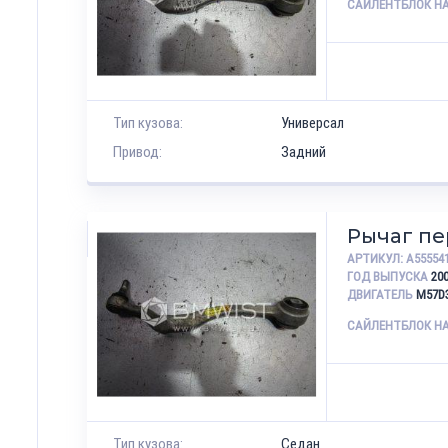
САЙЛЕНТБЛОК Н
Тип кузова:
Универсал
Привод:
Задний
Рычаг п
АРТИКУЛ:
A55554
ГОД ВЫПУСКА
20
ДВИГАТЕЛЬ
M57D
САЙЛЕНТБЛОК Н
Тип кузова:
Седан