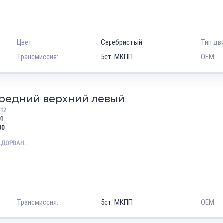
Цвет:
Серебристый
Тип дв
Трансмиссия:
5ст. МКПП
OEM:
ередний верхний левый
412
01
30
АДОРВАН.
Трансмиссия:
5ст. МКПП
OEM: