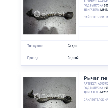
АРТИКУЛ:
A24554
ГОД ВЫПУСКА
20
ДВИГАТЕЛЬ
M54B
САЙЛЕНТБЛОК Н
Тип кузова:
Седан
Привод:
Задний
Рычаг п
АРТИКУЛ:
A70554
ГОД ВЫПУСКА
19
ДВИГАТЕЛЬ
M52B
САЙЛЕНТБЛОК Н