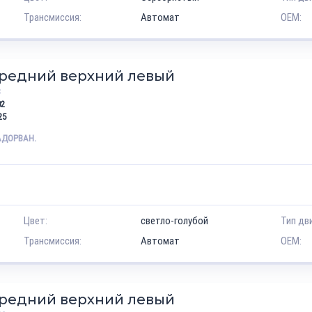
Трансмиссия:
Автомат
OEM:
ередний верхний левый
8
02
25
АДОРВАН.
Цвет:
светло-голубой
Тип дв
Трансмиссия:
Автомат
OEM:
ередний верхний левый