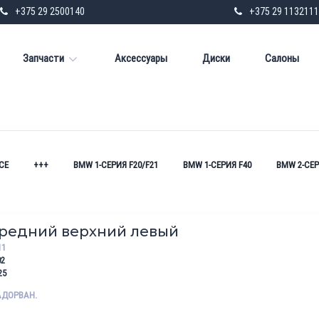
+375 29 2500140
+375 29 1132111
Запчасти
Аксессуары
Диски
Салоны
СЕ
+++
BMW 1-СЕРИЯ F20/F21
BMW 1-СЕРИЯ F40
BMW 2-СЕР
ередний верхний левый
11
02
25
АДОРВАН.