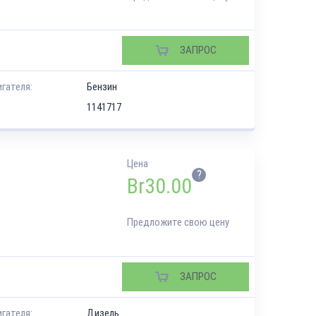
ЗАПРОС
игателя:
Бензин
1141717
Цена
?
Br
30.00
Предложите свою цену
ЗАПРОС
игателя:
Дизель