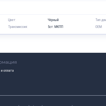
Цвет:
Чёрный
Тип дв
Трансмиссия:
5ст. МКПП
OEM:
рмация
 и оплата