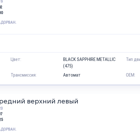
19
02
30
АДОРВАН.
Цвет:
BLACK SAPPHIRE METALLIC
Тип дв
(475)
Трансмиссия:
Автомат
OEM:
ередний верхний левый
20
97
25
АДОРВАН.