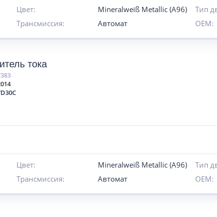
Цвет:
Mineralweiß Metallic (A96)
Тип д
Трансмиссия:
Автомат
OEM:
итель тока
7383
2014
7D30C
Цвет:
Mineralweiß Metallic (A96)
Тип д
Трансмиссия:
Автомат
OEM: