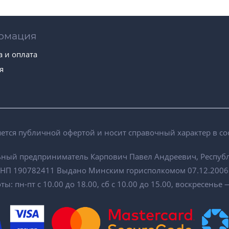
рмация
а и оплата
я
тся публичной офертой и носит справочный характер в соот
ный предприниматель Карпович Павел Андреевич, Республ
НП 190782411 Выдано Минским горисполкомом 07.12.2006
ы: пн-пт с 10.00 до 18.00, сб с 10.00 до 15.00, воскресень