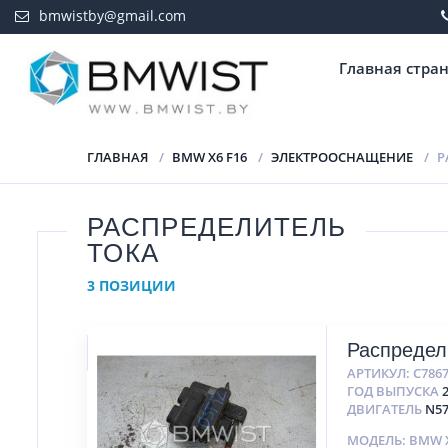
bmwistby@gmail.com
Главная стра
ГЛАВНАЯ
BMW X6 F16
ЭЛЕКТРООСНАЩЕНИЕ
Р
РАСПРЕДЕЛИТЕЛЬ
ТОКА
3 ПОЗИЦИИ
Распредел
АРТИКУЛ:
C786
ГОД ВЫПУСКА
ДВИГАТЕЛЬ
N5
МОДЕЛЬ: BMW X