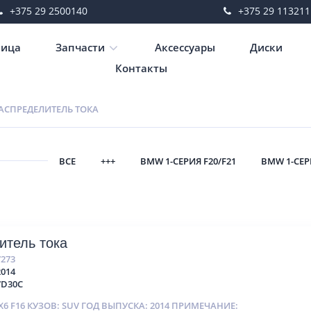
+375 29 2500140
+375 29 113211
ница
Запчасти
Аксессуары
Диски
Контакты
АСПРЕДЕЛИТЕЛЬ ТОКА
ВСЕ
+++
BMW 1-СЕРИЯ F20/F21
BMW 1-СЕР
итель тока
7273
2014
7D30C
6 F16 КУЗОВ: SUV ГОД ВЫПУСКА: 2014 ПРИМЕЧАНИЕ: