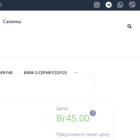
1
Салоны
...
ИЯ F40
BMW 2-СЕРИЯ F22/F23
Цена
?
Br
45.00
Предложите свою цену