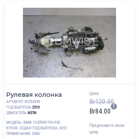
Цена
Рулевая колонка
Br
120.00
АРТИКУЛ:
B5734399
?
ГОД ВЫПУСКА
2013
Br
84.00
ДВИГАТЕЛЬ
N57N
МОДЕЛЬ: BMW 7-СЕРИЯ F01/F02
Предложите свою
КУЗОВ: СЕДАН ГОД ВЫПУСКА: 2013
цену
ПРИМЕЧАНИЕ: OEM: