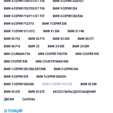
BMW 3-СЕРИЯ F30/F31/GT F34
BMW 3-СЕРИЯ G20/G21
BMW 4-СЕРИЯ F32/F33/GT F36
BMW 5-СЕРИЯ E34
BMW 5-СЕРИЯ F10/F11/GT F07
BMW 6-СЕРИЯ E63/E64
BMW 6-СЕРИЯ F12/F13
BMW 7-СЕРИЯ E38
BMW 7-СЕРИЯ G11/G12
BMW X1 E84
BMW X1 F48
BMW X3 F25
BMW X5 F15
BMW X5 G05
BMW X6 E71
BMW X6 F16
BMW Z3
BMW Z4 E85
BMW Z4 E89
MINI CLUBMAN F54
MINI COOPER F55/F56
MINI COOPER R53
MINI COOPER R56
MINI COUNTRYMAN R60
BMW 1-СЕРИЯ E81/E82/E87/E88
BMW 3-СЕРИЯ E46
BMW 5-СЕРИЯ E39
BMW 5-СЕРИЯ E60/E61
BMW 7-СЕРИЯ E65/E66
BMW 7-СЕРИЯ F01/F02
BMW X3 E83
BMW X5 E53
BMW X5 E70
АКСЕССУАРЫ/ДООСНАЩЕНИЯ
ДИСКИ
САЛОНЫ
25 ПОЗИЦИЙ