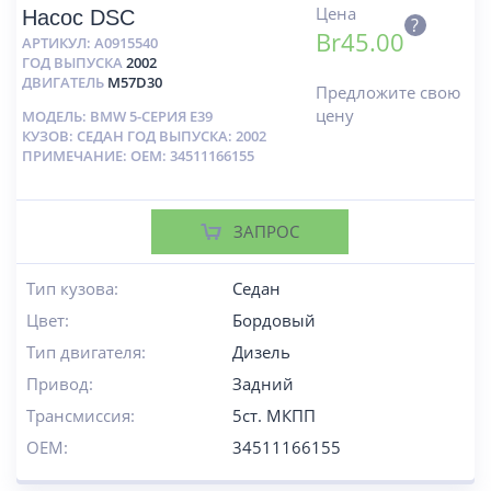
Цена
Насос DSC
?
Br
45.00
АРТИКУЛ:
A0915540
ГОД ВЫПУСКА
2002
ДВИГАТЕЛЬ
M57D30
Предложите свою
цену
МОДЕЛЬ: BMW 5-СЕРИЯ E39
КУЗОВ: СЕДАН ГОД ВЫПУСКА: 2002
ПРИМЕЧАНИЕ: OEM: 34511166155
ЗАПРОС
Тип кузова:
Седан
Цвет:
Бордовый
Тип двигателя:
Дизель
Привод:
Задний
Трансмиссия:
5ст. МКПП
OEM:
34511166155