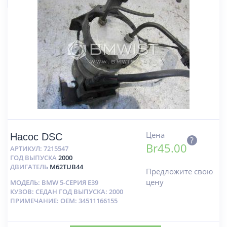
Цена
Насос DSC
?
Br
45.00
АРТИКУЛ:
7215547
ГОД ВЫПУСКА
2000
ДВИГАТЕЛЬ
M62TUB44
Предложите свою
цену
МОДЕЛЬ: BMW 5-СЕРИЯ E39
КУЗОВ: СЕДАН ГОД ВЫПУСКА: 2000
ПРИМЕЧАНИЕ: OEM: 34511166155