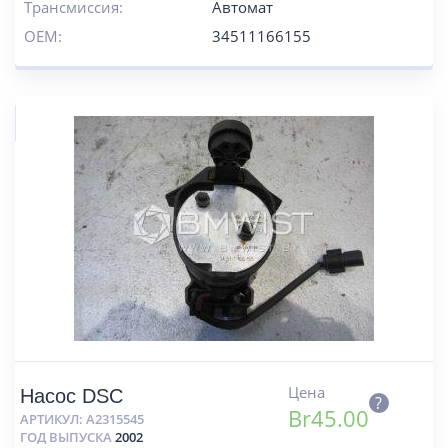
Трансмиссия:
Автомат
OEM:
34511166155
Цена
Насос DSC
?
Br
45.00
АРТИКУЛ:
A2315545
ГОД ВЫПУСКА
2002