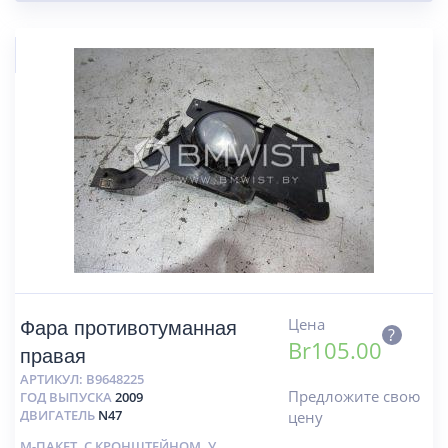
Цена
Фара противотуманная
?
Br
105.00
правая
АРТИКУЛ:
B9648225
Предложите свою
ГОД ВЫПУСКА
2009
ДВИГАТЕЛЬ
N47
цену
М-ПАКЕТ. С КРОНШТЕЙНОМ. У