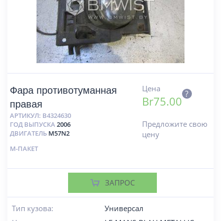
Цена
Фара противотуманная
?
Br
75.00
правая
АРТИКУЛ:
B4324630
Предложите свою
ГОД ВЫПУСКА
2006
ДВИГАТЕЛЬ
M57N2
цену
М-ПАКЕТ
ЗАПРОС
Тип кузова:
Универсал