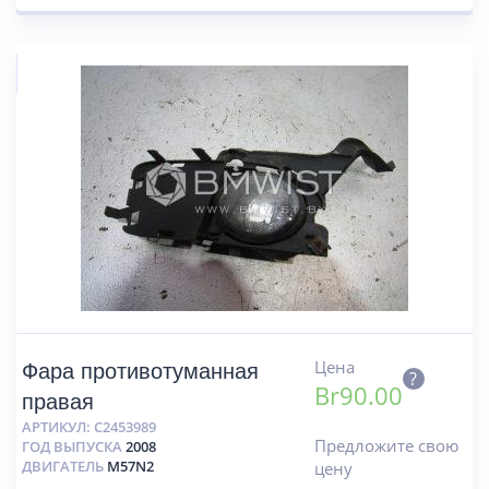
Цена
Фара противотуманная
?
Br
90.00
правая
АРТИКУЛ:
C2453989
Предложите свою
ГОД ВЫПУСКА
2008
ДВИГАТЕЛЬ
M57N2
цену