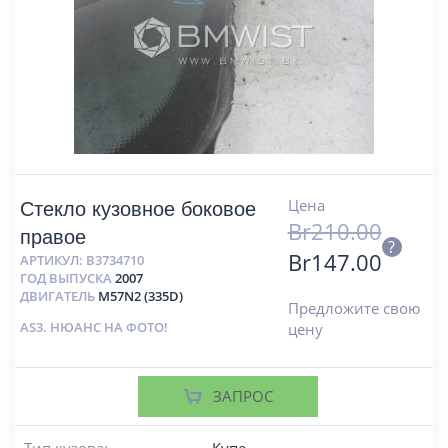
Цена
Стекло кузовное боковое
Br
210.00
правое
?
Br
147.00
АРТИКУЛ:
B3734710
ГОД ВЫПУСКА
2007
ДВИГАТЕЛЬ
M57N2 (335D)
Предложите свою
AS3. НЮАНС НА ФОТО!
цену
ЗАПРОС