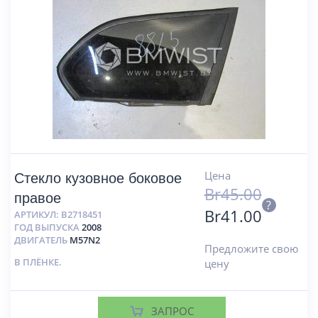
Цена
Стекло кузовное боковое
Br
45.00
правое
?
Br
41.00
АРТИКУЛ:
B2718451
ГОД ВЫПУСКА
2008
ДВИГАТЕЛЬ
M57N2
Предложите свою
В ПЛЁНКЕ.
цену
ЗАПРОС