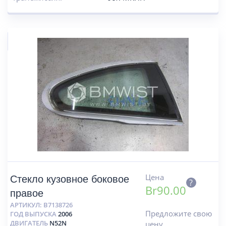
Цена
Стекло кузовное боковое
?
Br
90.00
правое
АРТИКУЛ:
B7138726
Предложите свою
ГОД ВЫПУСКА
2006
ДВИГАТЕЛЬ
N52N
цену