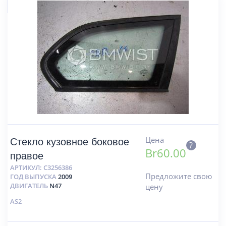
Цена
Стекло кузовное боковое
?
Br
60.00
правое
АРТИКУЛ:
C3256386
Предложите свою
ГОД ВЫПУСКА
2009
ДВИГАТЕЛЬ
N47
цену
AS2