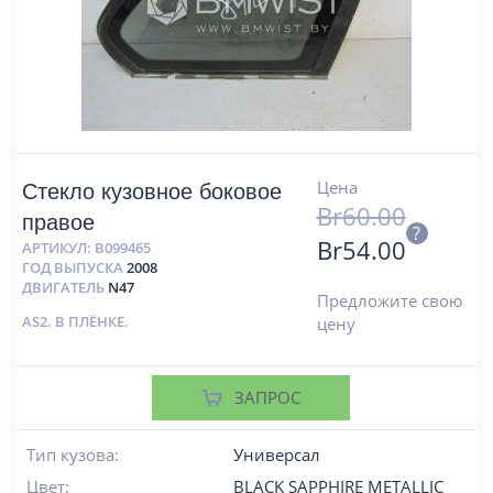
Цена
Стекло кузовное боковое
Br
60.00
правое
?
Br
54.00
АРТИКУЛ:
B099465
ГОД ВЫПУСКА
2008
ДВИГАТЕЛЬ
N47
Предложите свою
AS2. В ПЛЁНКЕ.
цену
ЗАПРОС
Тип кузова:
Универсал
Цвет:
BLACK SAPPHIRE METALLIC