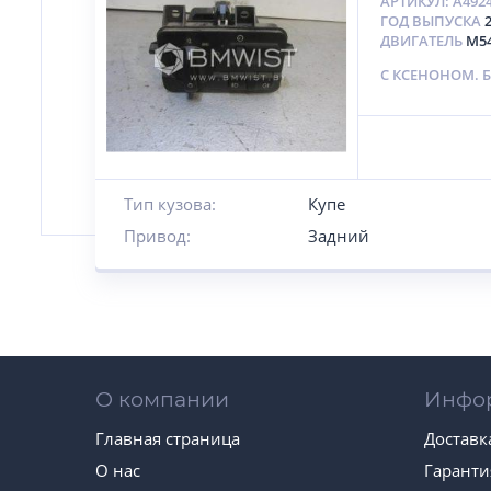
АРТИКУЛ:
A492
ГОД ВЫПУСКА
ДВИГАТЕЛЬ
M5
C КСЕНОНОМ. Б
Тип кузова:
Купе
Привод:
Задний
О компании
Инфо
Главная страница
Доставк
О нас
Гаранти