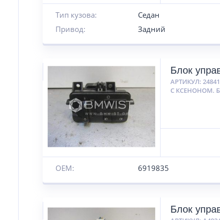
Тип кузова:
Седан
Привод:
Задний
Блок упра
АРТИКУЛ:
2484
С КСЕНОНОМ. Б
OEM:
6919835
Блок упра