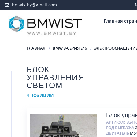
bmwistby@gmail.com
Главная стра
ГЛАВНАЯ
BMW 3-СЕРИЯ E46
ЭЛЕКТРООСНАЩЕНИ
БЛОК
УПРАВЛЕНИЯ
СВЕТОМ
4 ПОЗИЦИИ
Блок упра
АРТИКУЛ:
B241
ГОД ВЫПУСКА
ДВИГАТЕЛЬ
M5