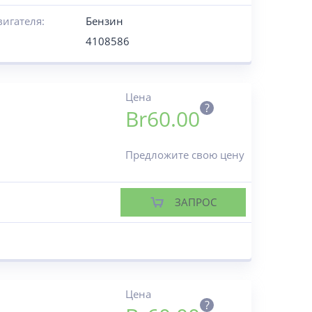
вигателя:
Бензин
4108586
Цена
?
Br
60.00
Предложите свою цену
ЗАПРОС
Цена
?