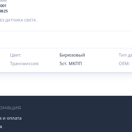
4846
2001
4B25
ЕЗ ДАТЧИКА СВЕТА.
Цвет:
Бирюзовый
Тип д
Трансмиссия:
5ст. МКПП
OEM:
рмация
а и оплата
я