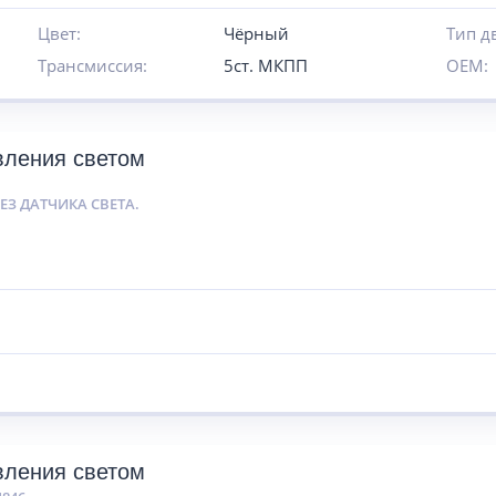
Цвет:
Чёрный
Тип д
Трансмиссия:
5ст. МКПП
OEM:
вления светом
1
ЕЗ ДАТЧИКА СВЕТА.
вления светом