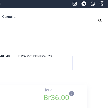
1
Салоны
...
ИЯ F40
BMW 2-СЕРИЯ F22/F23
Цена
?
Br
36.00