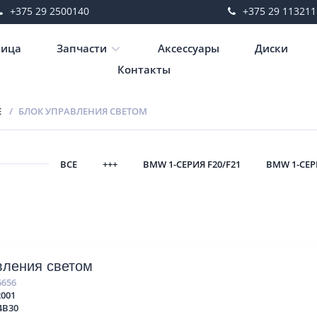
+375 29 2500140
+375 29 113211
ница
Запчасти
Аксессуары
Диски
Контакты
Е
БЛОК УПРАВЛЕНИЯ СВЕТОМ
ВСЕ
+++
BMW 1-СЕРИЯ F20/F21
BMW 1-СЕР
вления светом
6656
2001
4B30