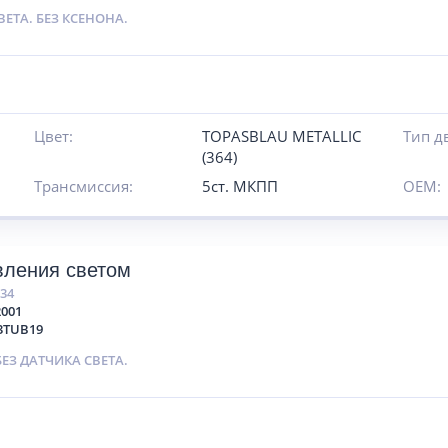
ВЕТА. БЕЗ КСЕНОНА.
Цвет:
TOPASBLAU METALLIC
Тип д
(364)
Трансмиссия:
5ст. МКПП
OEM:
вления светом
834
2001
3TUB19
БЕЗ ДАТЧИКА СВЕТА.