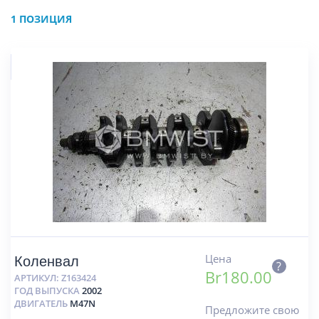
1 ПОЗИЦИЯ
Цена
Коленвал
?
Br
180.00
АРТИКУЛ:
Z163424
ГОД ВЫПУСКА
2002
ДВИГАТЕЛЬ
M47N
Предложите свою