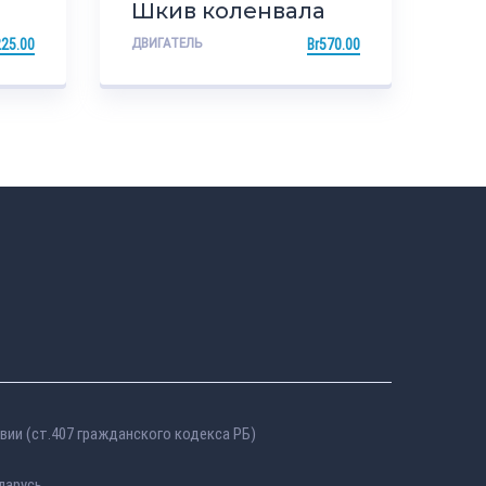
Шкив коленвала
ДВИГАТЕЛЬ
25.00
Br
570.00
вии (ст.407 гражданского кодекса РБ)
ларусь