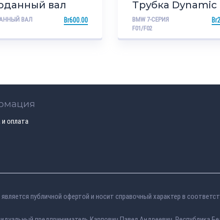
рданный вал
Трубка Dynamic
Drive
АННЫЙ ВАЛ
BMW 7-СЕРИЯ
Br
600.00
Br
2
F01/F02
рмация
 и оплата
является публичной офертой и носит справочный характер в соответст
идуальный предприниматель Карпович Павел Андреевич, Республика Бе