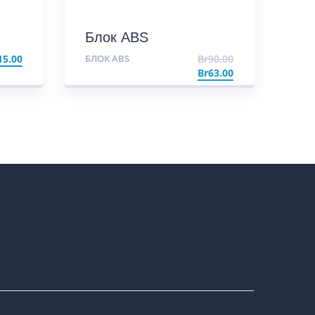
Блок ABS
15.00
БЛОК ABS
Br
90.00
Br
63.00