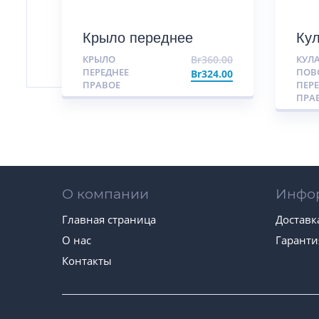
Крыло переднее
Ку
правое
пе
КРЫЛО
Br
360.00
КУЛ
ПЕРЕДНЕЕ
ПОВ
Br
324.00
ПРАВОЕ
ПЕР
ПРА
О компании
Инфо
Главная страница
Доставк
О нас
Гаранти
Контакты