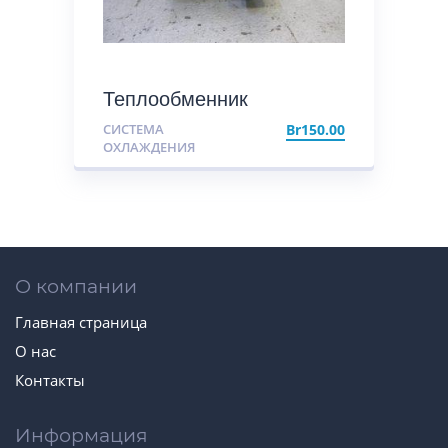
Теплообменник
масляного фильтра
СИСТЕМА
Br
150.00
ОХЛАЖДЕНИЯ
О компании
Главная страница
О нас
Контакты
Информация