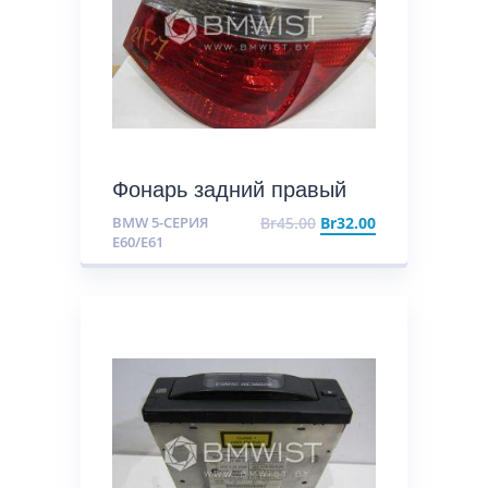
Фонарь задний правый
BMW 5-СЕРИЯ
Br
45.00
Br
32.00
E60/E61