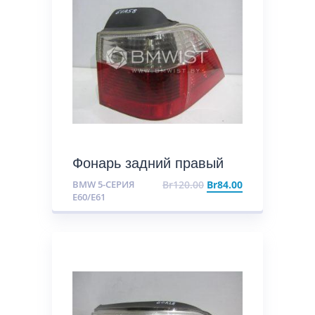
Фонарь задний правый
BMW 5-СЕРИЯ
Br
120.00
Br
84.00
E60/E61