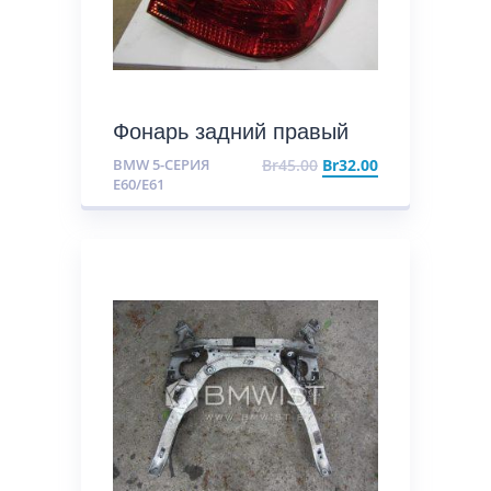
Фонарь задний правый
BMW 5-СЕРИЯ
Br
45.00
Br
32.00
E60/E61