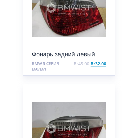
Фонарь задний левый
BMW 5-СЕРИЯ
Br
45.00
Br
32.00
E60/E61