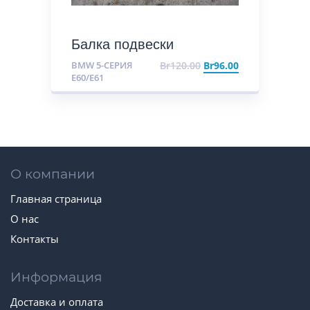
Балка подвески
передняя (подрамник)
BMW 5-СЕРИЯ
Br
120.00
Br
96.00
E60/E61
О компании
Главная страница
О нас
Контакты
Информация
Доставка и оплата